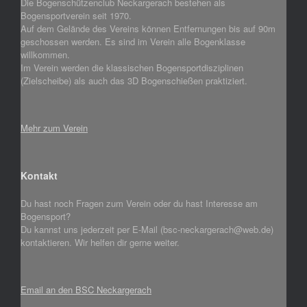
Die Bogenschützenclub Neckargerach bestehen als
Bogensportverein seit 1970.
Auf dem Gelände des Vereins können Entfernungen bis auf 90m
geschossen werden. Es sind im Verein alle Bogenklasse
willkommen.
Im Verein werden die klassischen Bogensportdisziplinen
(Zielscheibe) als auch das 3D Bogenschießen praktiziert.
Mehr zum Verein
Kontakt
Du hast noch Fragen zum Verein oder du hast Interesse am
Bogensport?
Du kannst uns jederzeit per E-Mail (bsc-neckargerach@web.de)
kontaktieren. Wir helfen dir gerne weiter.
Email an den BSC Neckargerach