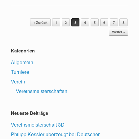
Beitragsnavigation
« Zurück
1
2
3
4
5
6
7
8
Weiter »
Kategorien
Allgemein
Turniere
Verein
Vereinsmeisterschaften
Neueste Beiträge
Vereinsmeisterschaft 3D
Philipp Kessler überzeugt bei Deutscher