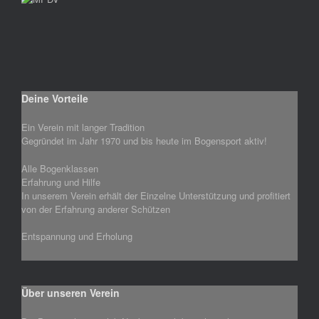
Deine Vorteile
Ein Verein mit langer Tradition
Gegründet im Jahr 1970 und bis heute im Bogensport aktiv!
Alle Bogenklassen
Erfahrung und Hilfe
In unserem Verein erhält der Einzelne Unterstützung und profitiert
von der Erfahrung anderer Schützen
Entspannung und Erholung
Über unseren Verein