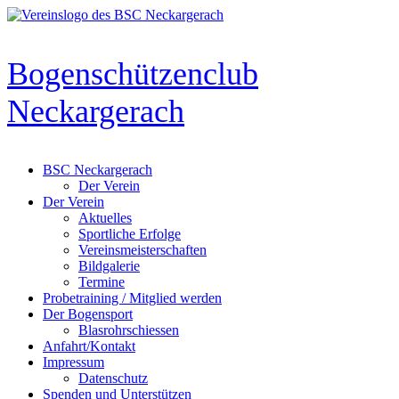
Zum
Inhalt
springen
Bogenschützenclub
Neckargerach
BSC Neckargerach
Der Verein
Der Verein
Aktuelles
Sportliche Erfolge
Vereinsmeisterschaften
Bildgalerie
Termine
Probetraining / Mitglied werden
Der Bogensport
Blasrohrschiessen
Anfahrt/Kontakt
Impressum
Datenschutz
Spenden und Unterstützen