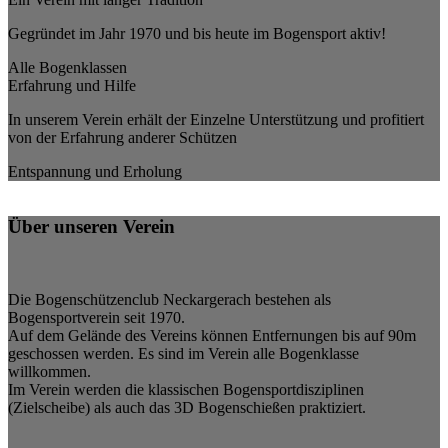
Gegründet im Jahr 1970 und bis heute im Bogensport aktiv!
Alle Bogenklassen
Erfahrung und Hilfe
In unserem Verein erhält der Einzelne Unterstützung und profitiert
von der Erfahrung anderer Schützen
Entspannung und Erholung
Über unseren Verein
Die Bogenschützenclub Neckargerach bestehen als
Bogensportverein seit 1970.
Auf dem Gelände des Vereins können Entfernungen bis auf 90m
geschossen werden. Es sind im Verein alle Bogenklasse
willkommen.
Im Verein werden die klassischen Bogensportdisziplinen
(Zielscheibe) als auch das 3D Bogenschießen praktiziert.