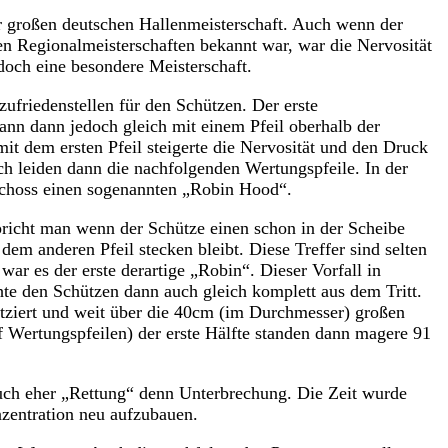
r großen deutschen Hallenmeisterschaft. Auch wenn der
n Regionalmeisterschaften bekannt war, war die Nervosität
doch eine besondere Meisterschaft.
zufriedenstellen für den Schützen. Der erste
nn dann jedoch gleich mit einem Pfeil oberhalb der
mit dem ersten Pfeil steigerte die Nervosität und den Druck
ch leiden dann die nachfolgenden Wertungspfeile. In der
schoss einen sogenannten „Robin Hood“.
richt man wenn der Schütze einen schon in der Scheibe
n dem anderen Pfeil stecken bleibt. Diese Treffer sind selten
r es der erste derartige „Robin“. Dieser Vorfall in
te den Schützen dann auch gleich komplett aus dem Tritt.
latziert und weit über die 40cm (im Durchmesser) großen
f Wertungspfeilen) der erste Hälfte standen dann magere 91
uch eher „Rettung“ denn Unterbrechung. Die Zeit wurde
entration neu aufzubauen.