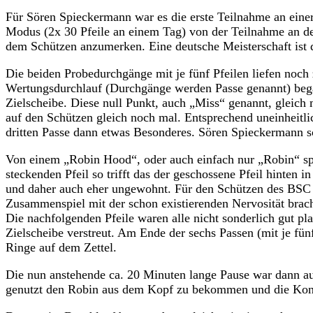
Für Sören Spieckermann war es die erste Teilnahme an eine
Modus (2x 30 Pfeile an einem Tag) von der Teilnahme an de
dem Schützen anzumerken. Eine deutsche Meisterschaft ist 
Die beiden Probedurchgänge mit je fünf Pfeilen liefen noch 
Wertungsdurchlauf (Durchgänge werden Passe genannt) bega
Zielscheibe. Diese null Punkt, auch „Miss“ genannt, gleich 
auf den Schützen gleich noch mal. Entsprechend uneinheitli
dritten Passe dann etwas Besonderes. Sören Spieckermann 
Von einem „Robin Hood“, oder auch einfach nur „Robin“ sp
steckenden Pfeil so trifft das der geschossene Pfeil hinten i
und daher auch eher ungewohnt. Für den Schützen des BSC wa
Zusammenspiel mit der schon existierenden Nervosität brach
Die nachfolgenden Pfeile waren alle nicht sonderlich gut p
Zielscheibe verstreut. Am Ende der sechs Passen (mit je fün
Ringe auf dem Zettel.
Die nun anstehende ca. 20 Minuten lange Pause war dann a
genutzt den Robin aus dem Kopf zu bekommen und die Konz