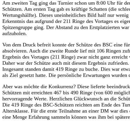
Am zweiten Tag ging das Turnier schon um 8:00 Uhr für den
Schützen. Am ersten Tag gab es kräftige Schatten (die schlec
Wertungshälfte). Dieses uneinheitliches Bild half nur wenig
Erkenntnis das aufgrund der 211 Ringe des Vortages es eigen
Spitzengruppe ging. Der Abstand zu den Erstplatzierten war 
aufzuholen.
Von dem Druck befreit konnte der Schütze des BSC eine für
absolvieren. Auch die zweite Runde lief mit 106 Ringen zuf
Ergebnis des Vortages (211 Ringe) zwar nicht ganz erreicht 
Daher war der Schütze auch mit diesem Ergebnis zufrieden.
Insgesamt standen damit 419 Ringe zu buche. Dies war etwa
als Ziel gesetzt hatte. Die persönliche Erwartungen wurden d
Aber was möchte die Konkurrenz? Diese lieferte beeindrucke
Schützen mit erreichten 467 bis 490 Ringe (von 600 mögli
hervorragende Werte. Herzlichen Glückwunsch an die Schüt
Die 419 Ringe des BSC-Schützen reichten am Ende des Turni
Altersklasse. Für die erste Teilnahme an einer DM war dies
eine Menge Erfahrung sammeln können was ihm bei späteren